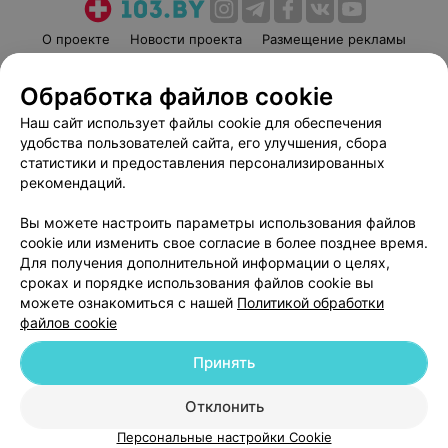
О проекте
Новости проекта
Размещение рекламы
Медицинский маркетинг
Публичный договор
Обработка файлов cookie
Пользовательское соглашение
Способы оплаты
Наш сайт использует файлы cookie для обеспечения
Вакансии
Партнеры
удобства пользователей сайта, его улучшения, сбора
Написать руководителю 103.by
статистики и предоставления персонализированных
Написать в поддержку
рекомендаций.
Персональные настройки cookie
Вы можете настроить параметры использования файлов
Обработка персональных данных
cookie или изменить свое согласие в более позднее время.
Для получения дополнительной информации о целях,
сроках и порядке использования файлов cookie вы
можете ознакомиться с нашей
Политикой обработки
файлов cookie
Принять
© 2026 ООО «Артокс Лаб», УНП 191700409
| 220012, Республика Беларусь,
г. Минск, улица Толбухина, 2, пом. 16 | help@103.by
Отклонить
Служба поддержки
+375 291212755
Персональные настройки Cookie