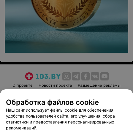
О проекте
Новости проекта
Размещение рекламы
Медицинский маркетинг
Публичный договор
Обработка файлов cookie
Пользовательское соглашение
Способы оплаты
Наш сайт использует файлы cookie для обеспечения
Вакансии
Партнеры
удобства пользователей сайта, его улучшения, сбора
Написать руководителю 103.by
статистики и предоставления персонализированных
Написать в поддержку
рекомендаций.