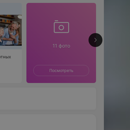
124
11 фото
отных
Посмотреть
П