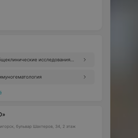
бщеклинические исследования
рови
ммуногематология
ё
О»
игорск, бульвар Шахтеров, 34, 2 этаж