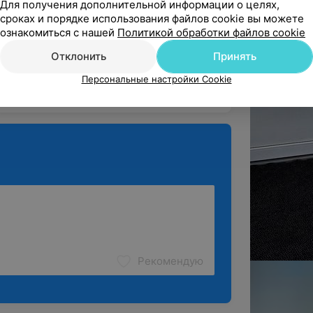
ндую
Для получения дополнительной информации о целях,
сроках и порядке использования файлов cookie вы можете
 я ещё раз убедилась, что это самая 
ознакомиться с нашей
Политикой обработки файлов cookie
тория. Сотрудники доброже...
Отклонить
Принять
1
Лабораторная диагностика
Персональные настройки Cookie
ё
Рекомендую