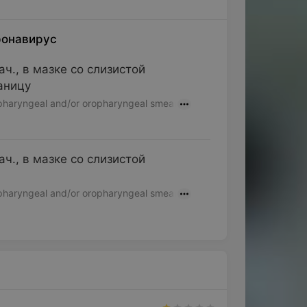
ронавирус
ч., в мазке со слизистой
раницу
opharyngeal and/or oropharyngeal smear
ч., в мазке со слизистой
opharyngeal and/or oropharyngeal smear