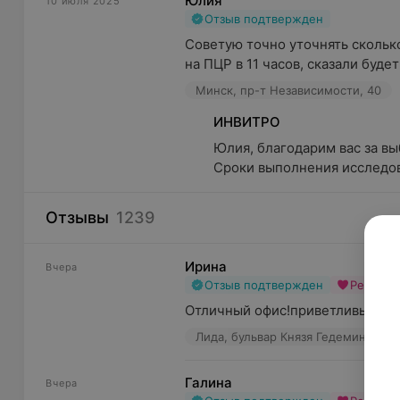
Юлия
10 июля 2025
Отзыв подтвержден
Советую точно уточнять сколько
на ПЦР в 11 часов, сказали будет 
Минск, пр-т Независимости, 40
ИНВИТРО
Юлия, благодарим вас за выб
Сроки выполнения исследова
Отзывы
1239
Ирина
Вчера
Отзыв подтвержден
Рекоме
Отличный офис!приветливый ад
Лида, бульвар Князя Гедемина, 12/
Галина
Вчера