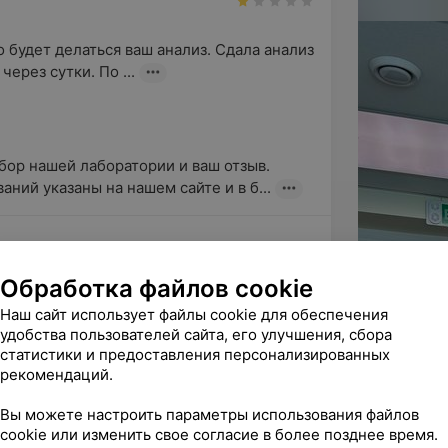
 будет делаться ваш анализ. Сдала анализ 
через сутки. По ...
ор нашей лаборатории и ваш отзыв.

ний указаны на нашем сайте и в б...
Обработка файлов cookie
Наш сайт использует файлы cookie для обеспечения
ндую
удобства пользователей сайта, его улучшения, сбора
министратор и медсестра профессионал!
статистики и предоставления персонализированных
рекомендаций.
1
Лабораторная диагностика
Вы можете настроить параметры использования файлов
cookie или изменить свое согласие в более позднее время.